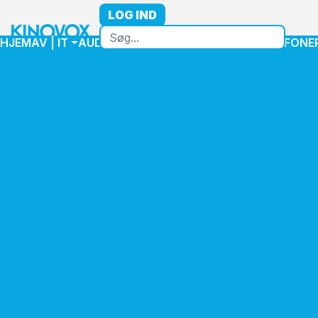
LOG IND
HJEM
AV | IT
AUDIO
VIDEO
HØJTTALER
MIKROFONE
Home
Højttaler
Højttalere Installation
Udendørshøjttalere
Soundtube CB5 - 3-way Outdoor Cherry Bomb w/ Built-In Subwoofer,
8Ω / 70.7V / 100V
Soundtube CB5 - 3-way
Outdoor Cherry Bomb w/
Built-In Subwoofer, 8Ω /
70.7V / 100V