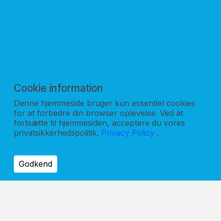
SoundTube
Impedance
100v
8 Ohm
Enhed Størrelse
5,25"
Cookie information
Denne hjemmeside bruger kun essentiel cookies
for at forbedre din browser oplevelse. Ved at
fortsætte til hjemmesiden, acceptere du vores
privatsikkerhedspolitik.
Privacy Policy
.
Godkend