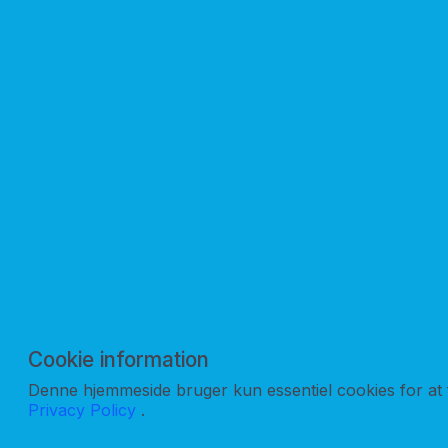
transportomkost
Lovvalg / V
Tvister behand
Persondata 
Dine oplysning
korrespondance 
behandler dine
lovgivning.
Cookie information
Denne hjemmeside bruger kun essentiel cookies for at f
Privacy Policy
.