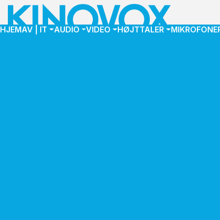
HJEM
AV | IT
AUDIO
VIDEO
HØJTTALER
MIKROFONE
HANDELSBE
Generelt
Nærværende sa
og erhvervsdriv
medmindre andet 
Bestilling af
Varer kan besti
Bestillinger af
fremsendelse af