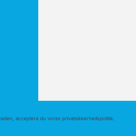
med
 om dig. Vi
ed gældende
iden, acceptere du vores privatsikkerhedspolitik.