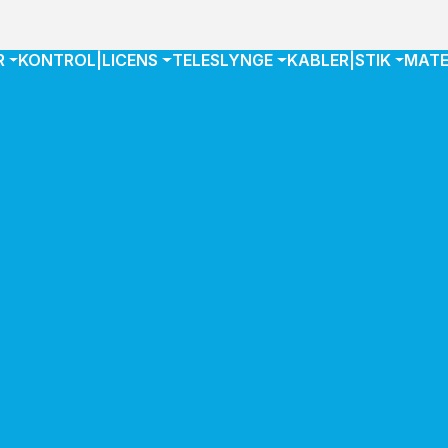
R
KONTROL|LICENS
TELESLYNGE
KABLER|STIK
MATE
TINGELSER
lgs- og leveringsbetingelser gælder udelukkende for handel 
ende kunder (B2B). Betingelserne gælder for alle tilbud, salg o
er aftalt skriftligt.
 varer
www.kinovo
lles hos Kinovox pr. e-mail, telefon samt online på
givet af kunden er først bindende, når Kinovox har bekræftet ku
 ordrebekræftelse eller faktura.