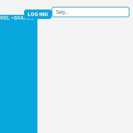
LOG IND
RIEL
BRANDS
mellem Kinovox
g leverancer,
x.com
.
ndens ordre ved