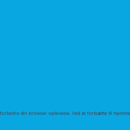
ninger, driftstab m.v. Force majeure fritager Kinovox fra ansvar.
ærneting
les efter dansk ret ved Sø- og Handelsretten som værneting.
og datasikkerhed
er opbevares i vores ERP-system og bruges kun i forbindelse 
og handel. Kontakt os for at få oplyst, hvilke oplysninger vi har
 personoplysninger sikkert og fortroligt i overensstemmelse m
orbedre din browser oplevelse. Ved at fortsætte til hjemmes