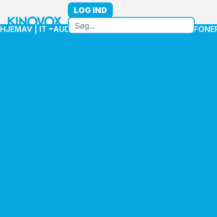
LOG IND
HJEM
AV | IT
AUDIO
VIDEO
HØJTTALER
MIKROFONE
Log ind på din konto
Email
Kodeord
Log ind
Glemt kodeord?
Hvis du skal bruge et login så kontakt os på 70223811
eller (info)@kinovox.com