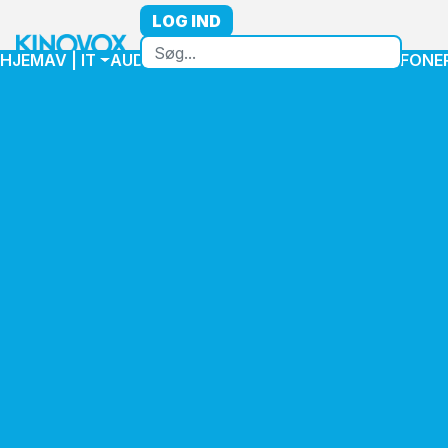
LOG IND
HJEM
AV | IT
AUDIO
VIDEO
HØJTTALER
MIKROFONE
Home
Højttaler
Højttalere Installation
Max 8"
Q-SYS AD-S8T-WH - QSC 8" Two-way surface speaker, 70/100V
Q-SYS AD-S8T-WH - QSC 8"
Two-way surface speaker,
70/100V