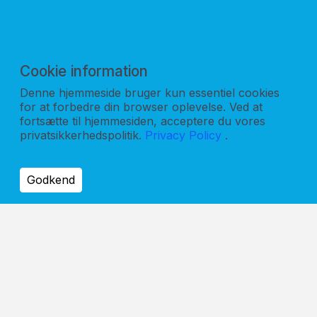
8"
Vægt
14,5 Kg
Cookie information
Denne hjemmeside bruger kun essentiel cookies
for at forbedre din browser oplevelse. Ved at
fortsætte til hjemmesiden, acceptere du vores
privatsikkerhedspolitik.
Privacy Policy
.
Godkend
Kinovox Scandinavia ApS
Marielundvej 45B, 1