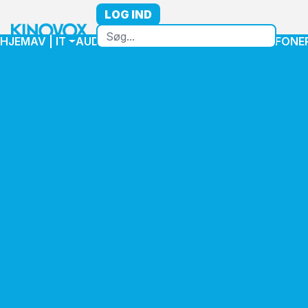
LOG IND
HJEM
AV | IT
AUDIO
VIDEO
HØJTTALER
MIKROFONE
Home
Højttaler
Højttalere Installation
Søjle højttalere
Q-SYS AD-S802T-BK - QSC 2.75" Full-range (x8) element column
surface
Q-SYS AD-S802T-BK - QSC
2.75" Full-range (x8) element
column surface