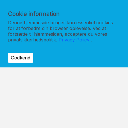
Cookie information
Denne hjemmeside bruger kun essentiel cookies
for at forbedre din browser oplevelse. Ved at
fortsætte til hjemmesiden, acceptere du vores
privatsikkerhedspolitik.
Privacy Policy
.
Godkend
Kinovox Scandinavia ApS
Marielundvej 45B, 1
2730 Herlev
+(45)70223811