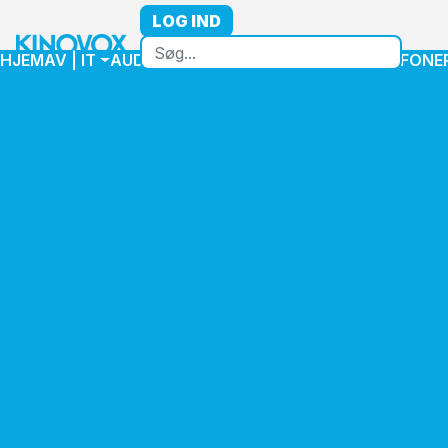
LOG IND
HJEM
AV | IT
AUDIO
VIDEO
HØJTTALER
MIKROFONE
Home
Højttaler
Højttalere Installation
Pendel højttalere
Electro-Voice EVIDP62B - Evid pendant speaker 6,5" black
Electro-Voice EVIDP62B -
Evid pendant speaker 6,5"
black