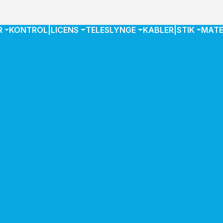
R
KONTROL|LICENS
TELESLYNGE
KABLER|STIK
MATE